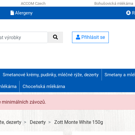
ACCOM Czech
Bohušovická mlékárna
Alergeny
R
Přihlásit se
Smetanové krémy, pudinky, mléčné rýže, dezerty
Smetany a mlé
mlékárna
Choceňská mlékárna
e minimálních závozů.
e, dezerty
Dezerty
Zott Monte White 150g