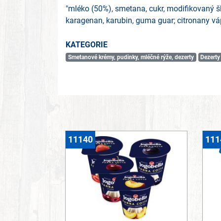
"mléko (50%), smetana, cukr, modifikovaný š
karagenan, karubin, guma guar; citronany v
KATEGORIE
Smetanové krémy, pudinky, mléčné rýže, dezerty
Dezerty
11140
111