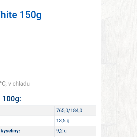
hite 150g
°C, v chladu
a 100g:
765,0/184,0
13,5 g
kyseliny:
9,2 g