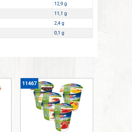
12,9 g
11,1 g
2,4 g
0,1 g
11467