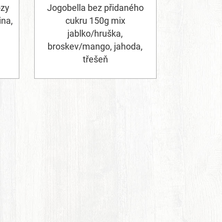
ózy
Jogobella bez přidaného
ina,
cukru 150g mix
jablko/hruška,
broskev/mango, jahoda,
třešeň