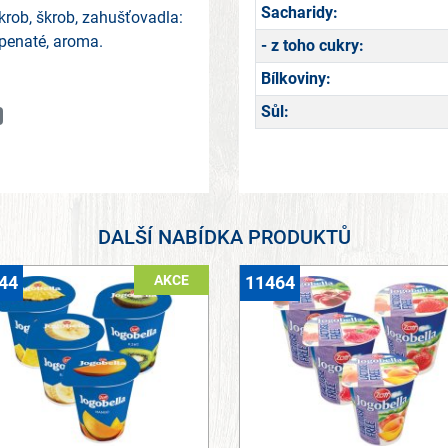
Sacharidy:
krob, škrob, zahušťovadla:
ápenaté, aroma.
- z toho cukry:
Bílkoviny:
Sůl:
DALŠÍ NABÍDKA PRODUKTŮ
AKCE
44
11464