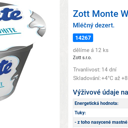
Zott Monte W
Mléčný dezert.
14267
dělíme á 12 ks
Zott s.r.o.
Trvanlivost:
14 dní
Skladování:
+4°C až +8
Výživové údaje n
Energetická hodnota:
Tuky:
- z toho nasycené mastné 