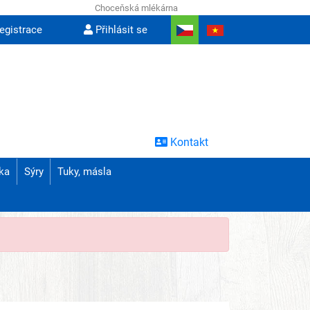
Choceňská mlékárna
egistrace
Přihlásit se
Kontakt
ka
Sýry
Tuky, másla