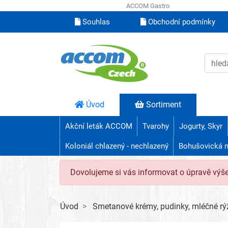
ACCOM Gastro
Souhlas
Obchodní podmínky
Úvod
Sortiment
Akční leták ACCOM
Tvarohy
Jogurty, Skyr
Koloniál chlazený - nechlazený
Bohušovická 
Dovolujeme si vás informovat o úpravě výš
Úvod
Smetanové krémy, pudinky, mléčné rýž