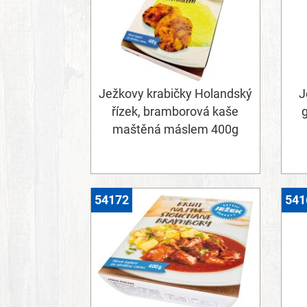
Ježkovy krabičky Holandský
J
řízek, bramborová kaše
g
maštěná máslem 400g
54172
541