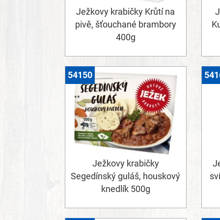
Ježkovy krabičky Krůtí na
J
pivě, šťouchané brambory
K
400g
54150
541
Ježkovy krabičky
J
Segedínský guláš, houskový
sv
knedlík 500g