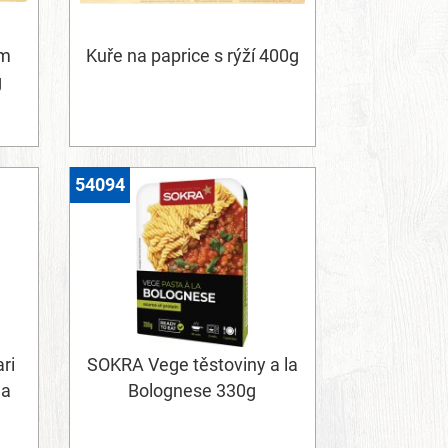
ým
Kuře na paprice s rýží 400g
g
54094
ri
SOKRA Vege těstoviny a la
 a
Bolognese 330g