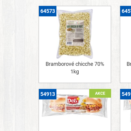
64573
645
Bramborové chicche 70%
B
1kg
AKCE
54913
549