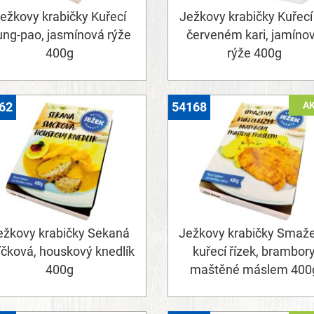
ežkovy krabičky Kuřecí
Ježkovy krabičky Kuřecí
ung-pao, jasmínová rýže
červeném kari, jamíno
400g
rýže 400g
A
62
54168
ežkovy krabičky Sekaná
Ježkovy krabičky Smaž
íčková, houskový knedlík
kuřecí řízek, brambor
400g
maštěné máslem 400