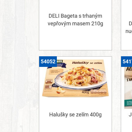
DELI Bageta s trhaným
vepřovým masem 210g
D
nu
54052
541
Halušky se zelím 400g
J