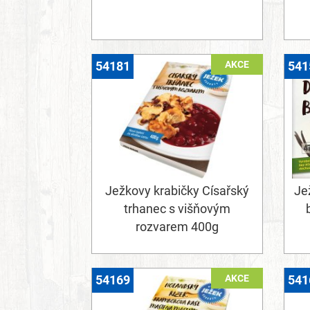
AKCE
54181
541
Ježkovy krabičky Císařský
Je
trhanec s višňovým
rozvarem 400g
AKCE
54169
541