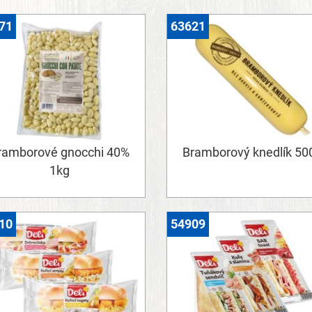
71
63621
ramborové gnocchi 40%
Bramborový knedlík 50
1kg
10
54909