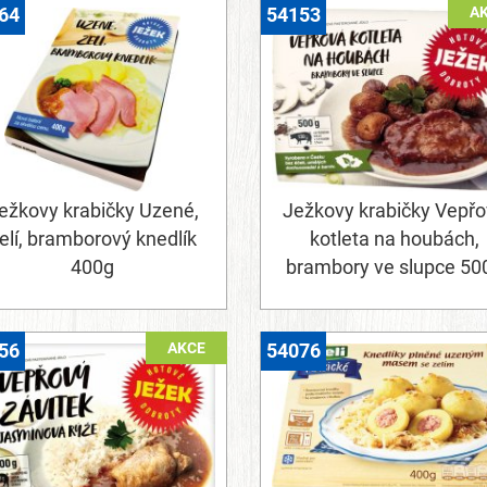
A
64
54153
ežkovy krabičky Uzené,
Ježkovy krabičky Vepř
elí, bramborový knedlík
kotleta na houbách,
400g
brambory ve slupce 50
AKCE
56
54076