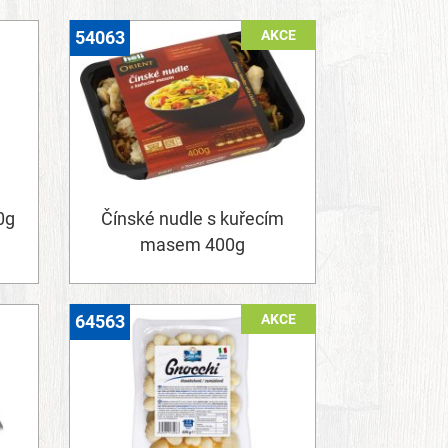
AKCE
54063
0g
Čínské nudle s kuřecím
masem 400g
AKCE
64563