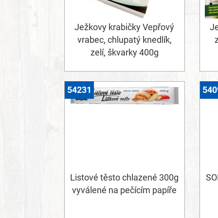
Ježkovy krabičky Vepřový
Je
vrabec, chlupatý knedlík,
zelí, škvarky 400g
54231
540
Listové těsto chlazené 300g
SO
vyválené na pečícím papíře