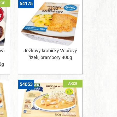
KCE
54175
ová
Ježkovy krabičky Vepřový
řízek, brambory 400g
0g
AKCE
54053