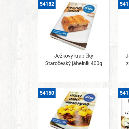
54182
541
Ježkovy krabičky
J
Staročeský jáhelník 400g
z
54160
541