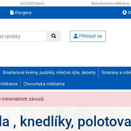
ACCOM Czech
Bohušovická mlékárna
Alergeny
R
Přihlásit se
Smetanové krémy, pudinky, mléčné rýže, dezerty
Smetany a mlé
mlékárna
Choceňská mlékárna
e minimálních závozů.
la , knedlíky, polotov