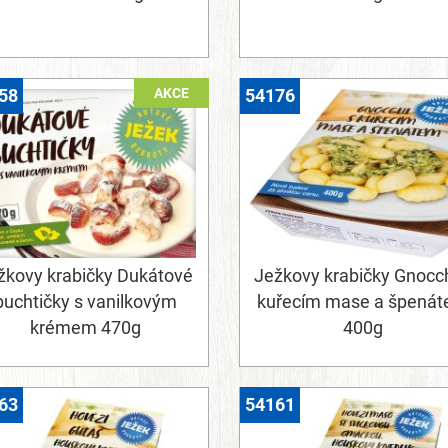
AKCE
58
54176
žkovy krabičky Dukátové
Ježkovy krabičky Gnocch
buchtičky s vanilkovým
kuřecím mase a špená
krémem 470g
400g
63
54161