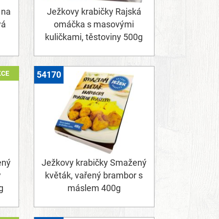
 na
Ježkovy krabičky Rajská
vá
omáčka s masovými
kuličkami, těstoviny 500g
KCE
54170
ený
Ježkovy krabičky Smažený
y
květák, vařený brambor s
g
máslem 400g