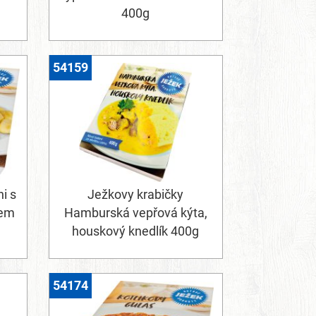
400g
54159
i s
Ježkovy krabičky
tem
Hamburská vepřová kýta,
houskový knedlík 400g
54174