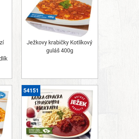
zí
Ježkovy krabičky Kotlíkový
guláš 400g
lík
54151