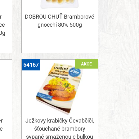
r
DOBROU CHUŤ Bramborové
ce
gnocchi 80% 500g
60g
AKCE
54167
er
Ježkovy krabičky Čevabčiči,
že
šťouchané brambory
sypané smaženou cibulkou