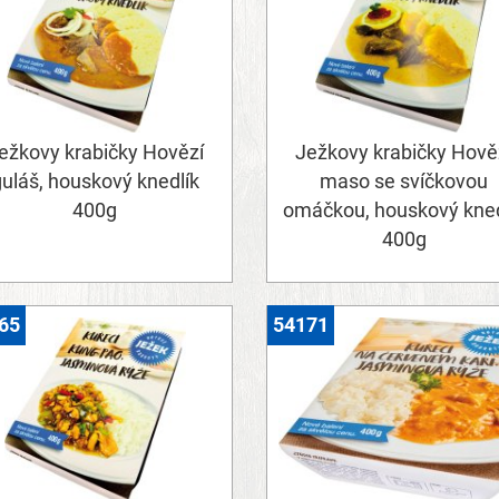
ežkovy krabičky Hovězí
Ježkovy krabičky Hově
uláš, houskový knedlík
maso se svíčkovou
400g
omáčkou, houskový kned
400g
65
54171