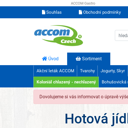
ACCOM Gastro
Souhlas
Obchodní podmínky
Úvod
Sortiment
Akční leták ACCOM
Tvarohy
Jogurty, Skyr
Koloniál chlazený - nechlazený
Bohušovická 
Dovolujeme si vás informovat o úpravě výš
Hotová jíd