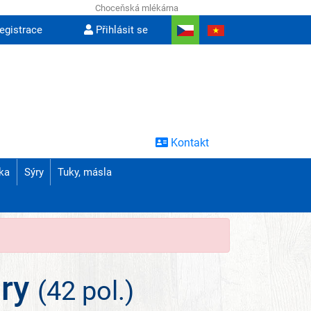
Choceňská mlékárna
egistrace
Přihlásit se
Kontakt
ka
Sýry
Tuky, másla
ary
(42 pol.)