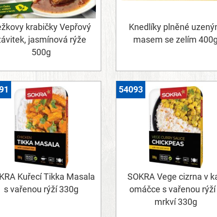
žkovy krabičky Vepřový
Knedlíky plněné uzen
závitek, jasmínová rýže
masem se zelím 400
500g
91
54093
KRA Kuřecí Tikka Masala
SOKRA Vege cizrna v ka
s vařenou rýží 330g
omáčce s vařenou rýží
mrkví 330g