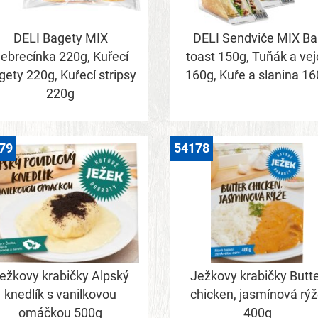
DELI Bagety MIX
DELI Sendviče MIX Ba
ebrecínka 220g, Kuřecí
toast 150g, Tuňák a vej
gety 220g, Kuřecí stripsy
160g, Kuře a slanina 1
220g
79
54178
ežkovy krabičky Alpský
Ježkovy krabičky Butt
knedlík s vanilkovou
chicken, jasmínová rý
omáčkou 500g
400g