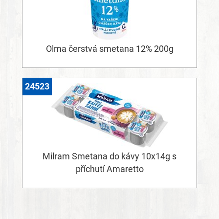
Olma čerstvá smetana 12% 200g
24523
Milram Smetana do kávy 10x14g s
příchutí Amaretto