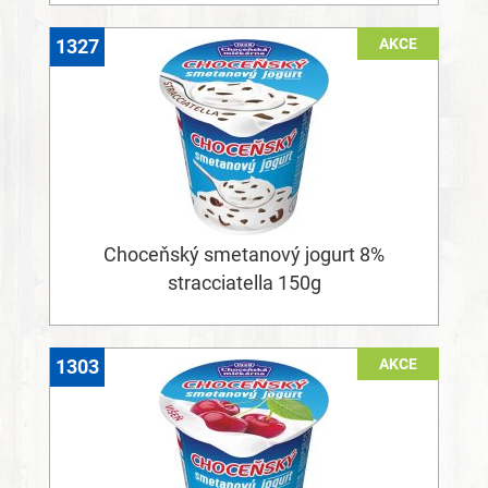
AKCE
1327
Choceňský smetanový jogurt 8%
stracciatella 150g
AKCE
1303