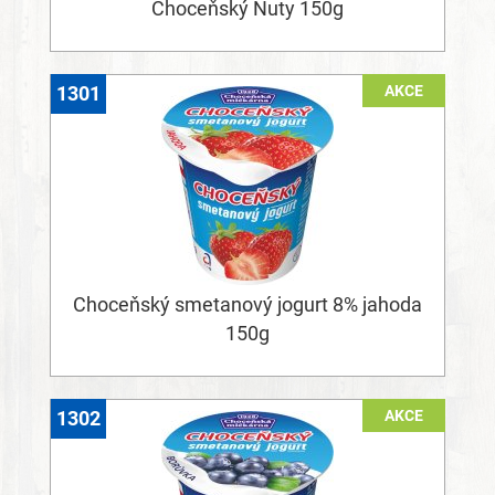
Choceňský Nuty 150g
AKCE
1301
Choceňský smetanový jogurt 8% jahoda
150g
AKCE
1302