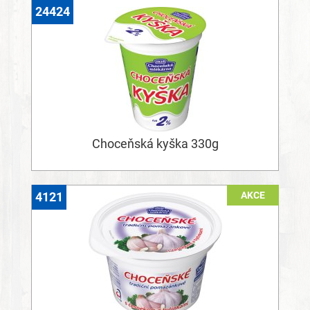
24424
Choceňská kyška 330g
AKCE
4121