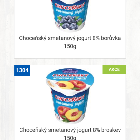
Choceňský smetanový jogurt 8% borůvka
150g
AKCE
1304
Choceňský smetanový jogurt 8% broskev
150g