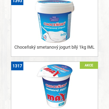
1393
Choceňský smetanový jogurt bílý 1kg IML
AKCE
1317