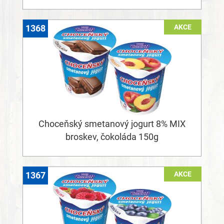
AKCE
1368
Choceňský smetanový jogurt 8% MIX
broskev, čokoláda 150g
AKCE
1367