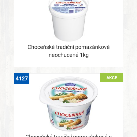
Choceňské tradiční pomazánkové
neochucené 1kg
AKCE
4127