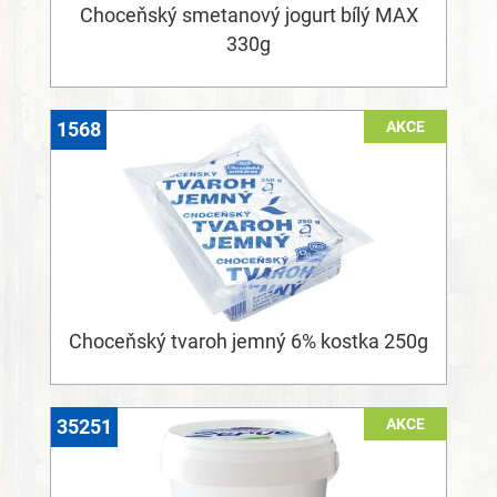
Choceňský smetanový jogurt bílý MAX
330g
AKCE
1568
Choceňský tvaroh jemný 6% kostka 250g
AKCE
35251