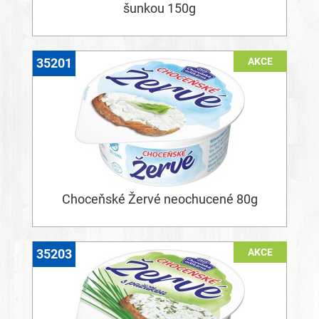
šunkou 150g
AKCE
35201
Choceňské Žervé neochucené 80g
AKCE
35203