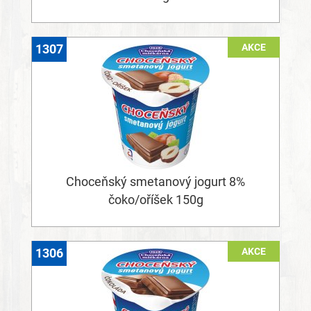
AKCE
1307
Choceňský smetanový jogurt 8%
čoko/oříšek 150g
AKCE
1306