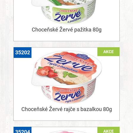
Choceňské Žervé pažitka 80g
AKCE
35202
Choceňské Žervé rajče s bazalkou 80g
AKCE
35204