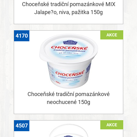
Choceňské tradiční pomazánkové MIX
Jalape?o, niva, pažitka 150g
AKCE
4170
Choceňské tradiční pomazánkové
neochucené 150g
AKCE
4507