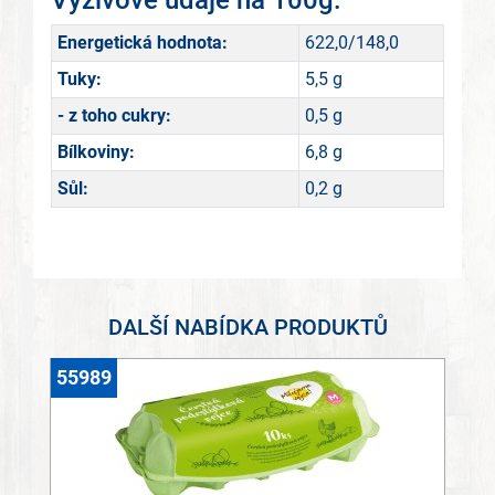
Výživové údaje na 100g:
Energetická hodnota:
622,0/148,0
Tuky:
5,5 g
- z toho cukry:
0,5 g
Bílkoviny:
6,8 g
Sůl:
0,2 g
DALŠÍ NABÍDKA PRODUKTŮ
55989