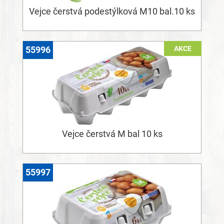
Vejce čerstvá podestýlková M10 bal.10 ks
AKCE
55996
Vejce čerstvá M bal 10 ks
55997