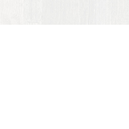
 Czech a.s.
Akční leták ACCOM