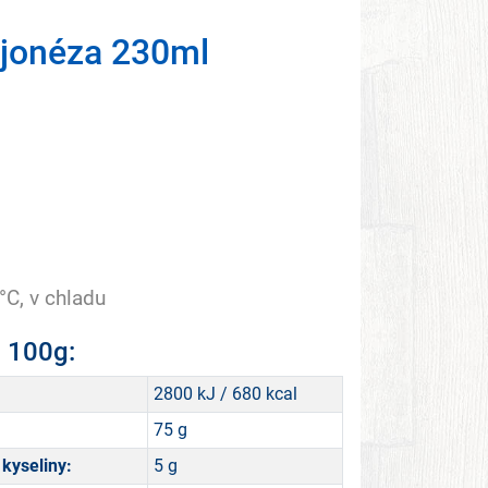
jonéza 230ml
°C, v chladu
a 100g:
2800 kJ / 680 kcal
75 g
kyseliny:
5 g