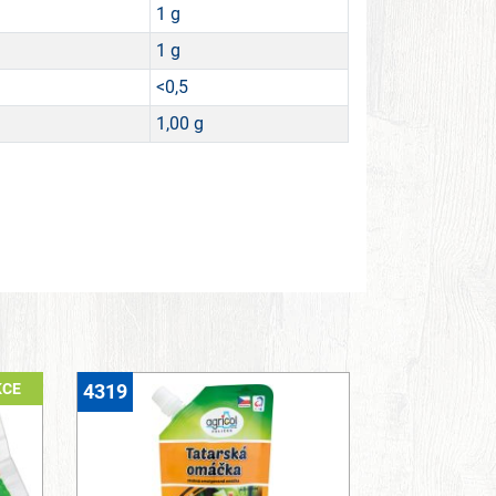
1 g
1 g
<0,5
1,00 g
KCE
4319