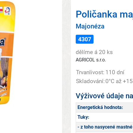
Poličanka ma
Majonéza
4307
dělíme á 20 ks
AGRICOL s.r.o.
Trvanlivost:
110 dní
Skladování:
0°C až +15
Výživové údaje n
Energetická hodnota:
Tuky:
- z toho nasycené mastné 