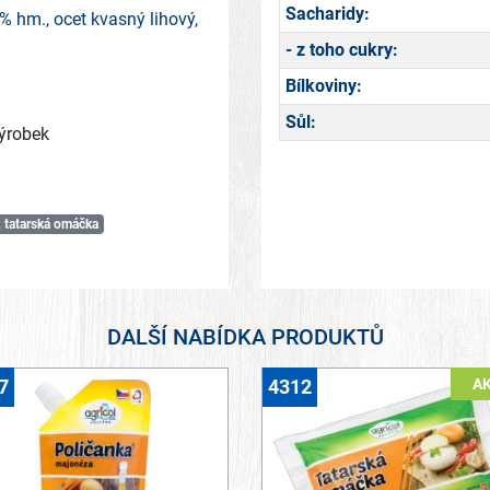
Sacharidy:
% hm., ocet kvasný lihový,
- z toho cukry:
Bílkoviny:
Sůl:
ýrobek
, tatarská omáčka
DALŠÍ NABÍDKA PRODUKTŮ
A
7
4312