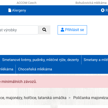
ACCOM Czech
Bohušovická mlékárna
Alergeny
R
Přihlásit se
Smetanové krémy, pudinky, mléčné rýže, dezerty
Smetany a mlé
mlékárna
Choceňská mlékárna
e minimálních závozů.
jce, majonézy, hořčice, tatarská omáčka
Poličanka majonéz