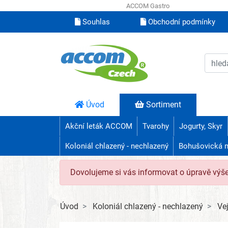
ACCOM Gastro
Souhlas
Obchodní podmínky
Úvod
Sortiment
Akční leták ACCOM
Tvarohy
Jogurty, Skyr
Koloniál chlazený - nechlazený
Bohušovická 
Dovolujeme si vás informovat o úpravě výš
Úvod
Koloniál chlazený - nechlazený
Ve