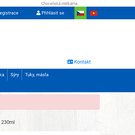
Choceňská mlékárna
egistrace
Přihlásit se
Kontakt
ka
Sýry
Tuky, másla
a 230ml