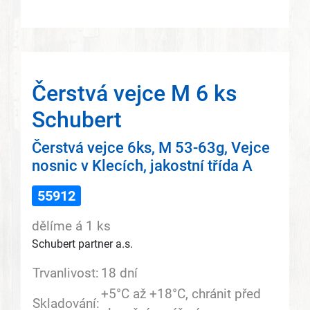
Čerstvá vejce M 6 ks
Schubert
Čerstvá vejce 6ks, M 53-63g, Vejce
nosnic v Klecích, jakostní třída A
55912
dělíme á 1 ks
Schubert partner a.s.
Trvanlivost:
18 dní
+5°C až +18°C, chránit před
Skladování: