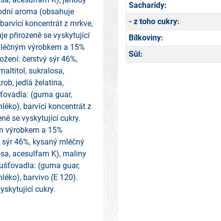
Sacharidy:
írodní aroma (obsahuje
- z toho cukry:
barvící koncentrát z mrkve,
e přirozeně se vyskytující
Bílkoviny:
 mléčným výrobkem a 15%
Sůl:
ožení: čerstvý sýr 46%,
altitol, sukralosa,
ob, jedlá želatina,
ťovadla: (guma guar,
léko), barvící koncentrát z
ě se vyskytující cukry.
ým výrobkem a 15%
vý sýr 46%, kysaný mléčný
osa, acesulfam K), maliny
hušťovadla: (guma guar,
léko), barvivo (E 120).
skytující cukry.