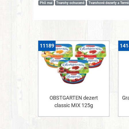
Phô mai
Tvarohy ochucené
Tvarohové dezerty a Termi
11189
141
OBSTGARTEN dezert
Gr
classic MIX 125g