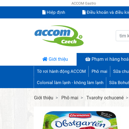
ACCOM Gastro
Hiệp định
Điều khoản và điều ki
Giới thiệu
Phạm vi hàng hoá
Tờ rơi hành động ACCOM
Phô mai
Sữa chu
Colonial làm lạnh - không làm lạnh
Sữa Bohu
Giới thiệu
Phô mai
Tvarohy ochucené