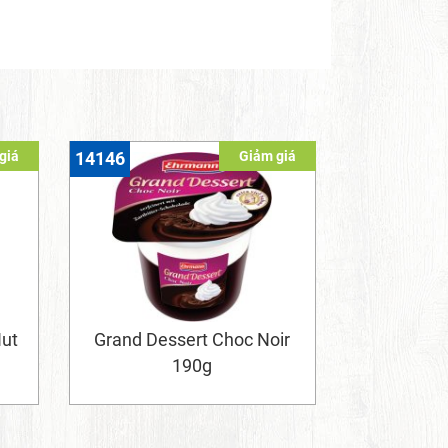
giá
Giảm giá
14146
Nut
Grand Dessert Choc Noir
190g