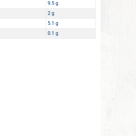
9.5 g
2 g
5.1 g
0.1 g