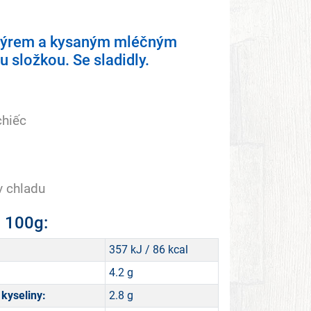
 sýrem a kysaným mléčným
 složkou. Se sladidly.
chiếc
v chladu
a 100g:
357 kJ / 86 kcal
4.2 g
kyseliny:
2.8 g