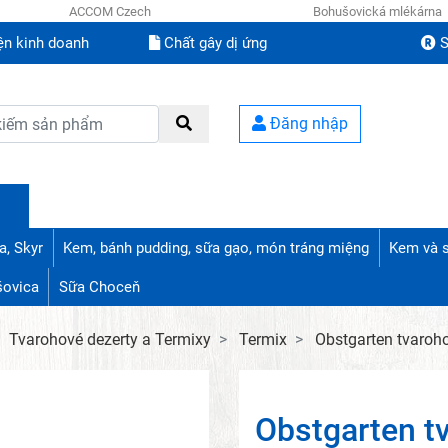
ACCOM Czech
Bohušovická mlékárna
ện kinh doanh
Chất gây dị ứng
S
Đăng nhập
a, Skyr
Kem, bánh pudding, sữa gạo, món tráng miệng
Kem và 
šovica
Sữa Choceň
Tvarohové dezerty a Termixy
Termix
Obstgarten tvaroh
Obstgarten t