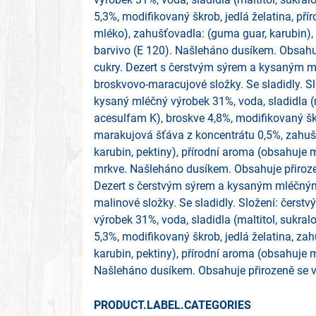
5,3%, modifikovaný škrob, jedlá želatina, př
mléko), zahušťovadla: (guma guar, karubin), 
barvivo (E 120). Našleháno dusíkem. Obsahuj
cukry. Dezert s čerstvým sýrem a kysaným
broskvovo-maracujové složky. Se sladidly. Sl
kysaný mléčný výrobek 31%, voda, sladidla (m
acesulfam K), broskve 4,8%, modifikovaný škr
marakujová šťáva z koncentrátu 0,5%, zahuš
karubin, pektiny), přírodní aroma (obsahuje m
mrkve. Našleháno dusíkem. Obsahuje přirozen
Dezert s čerstvým sýrem a kysaným mléčn
malinové složky. Se sladidly. Složení: čerst
výrobek 31%, voda, sladidla (maltitol, sukral
5,3%, modifikovaný škrob, jedlá želatina, za
karubin, pektiny), přírodní aroma (obsahuje m
Našleháno dusíkem. Obsahuje přirozeně se vy
PRODUCT.LABEL.CATEGORIES