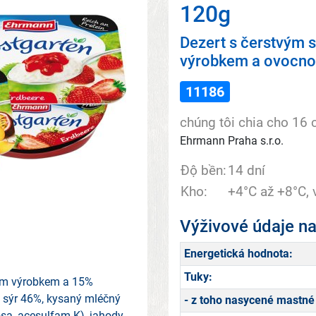
120g
Dezert s čerstvým
výrobkem a ovocnou
11186
chúng tôi chia cho 16 
Ehrmann Praha s.r.o.
Độ bền:
14 dní
Kho:
+4°C až +8°C, 
Výživové údaje n
Energetická hodnota:
Tuky:
ým výrobkem a 15%
vý sýr 46%, kysaný mléčný
- z toho nasycené mastné 
osa, acesulfam K), jahody