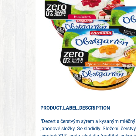
PRODUCT.LABEL.DESCRIPTION
"Dezert s čerstvým sýrem a kysaným mléčn
jahodové složky. Se sladidly. Složení: čerst
výrobek 31%, voda, sladidla (maltitol, sukral