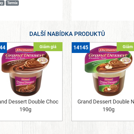
xy
Termix
DALŠÍ NABÍDKA PRODUKTŮ
Giảm giá
Giảm 
44
14145
and Dessert Double Choc
Grand Dessert Double 
190g
190g