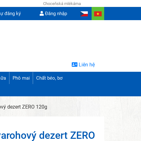
Choceňská mlékárna
ự đăng ký
Đăng nhập
Liên hệ
sữa
Phô mai
Chất béo, bơ
ový dezert ZERO 120g
varohový dezert ZERO