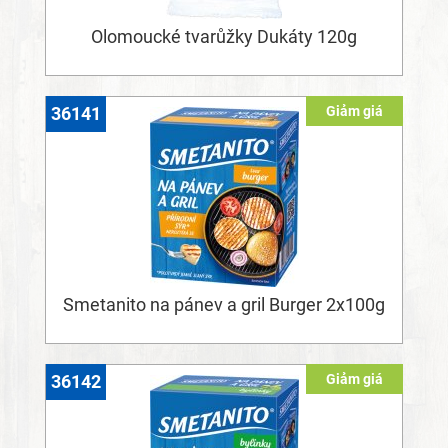
Olomoucké tvarůžky Dukáty 120g
Giảm giá
36141
Smetanito na pánev a gril Burger 2x100g
Giảm giá
36142