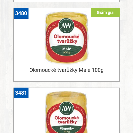
Giảm giá
3480
Olomoucké tvarůžky Malé 100g
3481