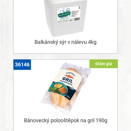
Balkánský sýr v nálevu 4kg
Giảm giá
36146
Bánovecký polooštěpok na gril 190g