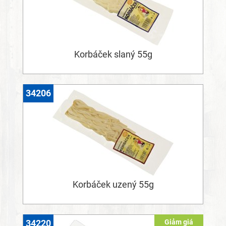
Korbáček slaný 55g
34206
Korbáček uzený 55g
Giảm giá
34220