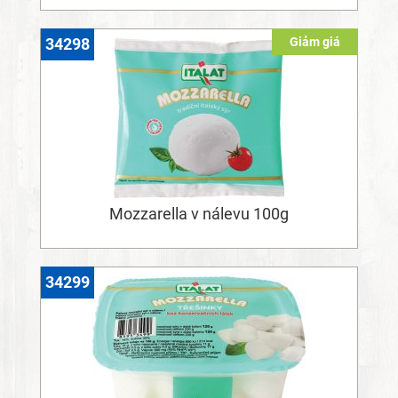
Giảm giá
34298
Mozzarella v nálevu 100g
34299