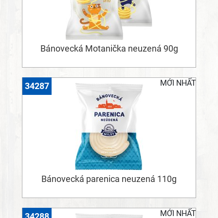
Bánovecká Motanička neuzená 90g
MỚI NHẤT
34287
Bánovecká parenica neuzená 110g
MỚI NHẤT
34288