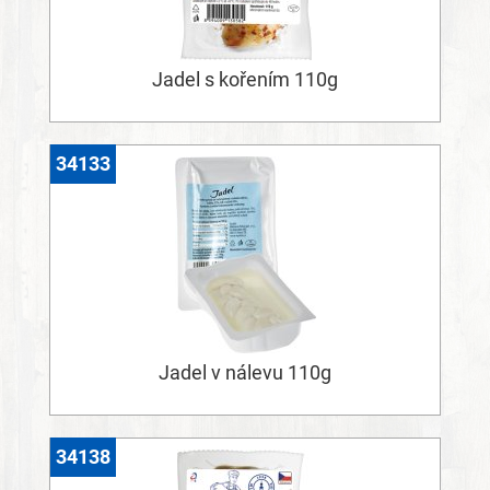
Jadel s kořením 110g
34133
Jadel v nálevu 110g
34138