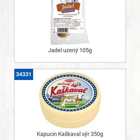
Jadel uzený 105g
34331
Kapucin Kaškaval sýr 350g