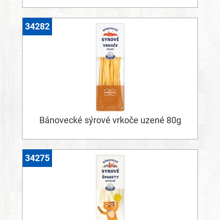
34282
Bánovecké sýrové vrkoče uzené 80g
34275