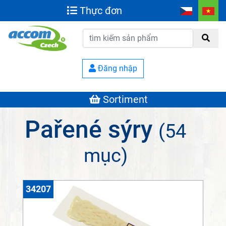
Thực đơn
Đăng nhập
Sortiment
Pařené sýry
(54
mục)
34207