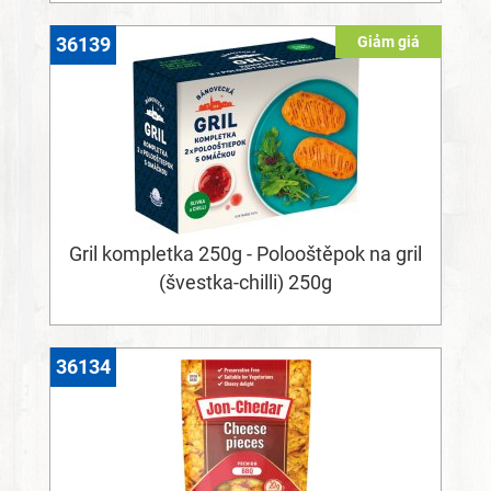
Giảm giá
36139
Gril kompletka 250g - Polooštěpok na gril
(švestka-chilli) 250g
36134