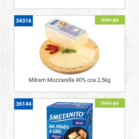
Giảm giá
34316
Milram Mozzarella 40% cca 2,5kg
Giảm giá
36144