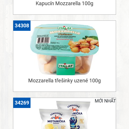
Kapucín Mozzarella 100g
34308
Mozzarella třešinky uzené 100g
MỚI NHẤT
34269