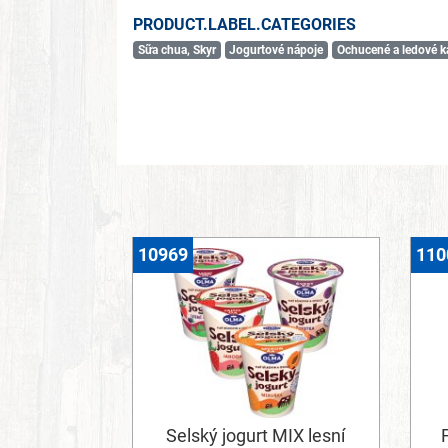
PRODUCT.LABEL.CATEGORIES
Sữa chua, Skyr
Jogurtové nápoje
Ochucené a ledové k
10969
110
Selský jogurt MIX lesní