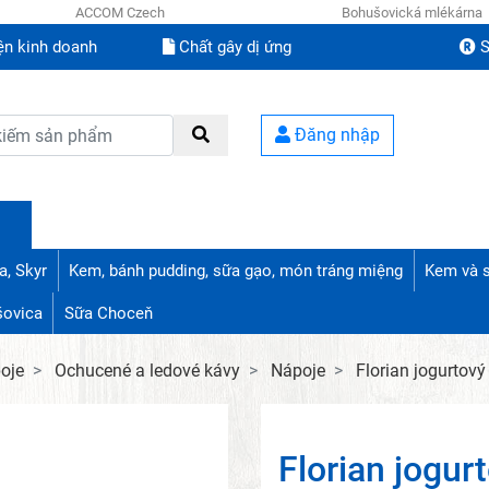
ACCOM Czech
Bohušovická mlékárna
ện kinh doanh
Chất gây dị ứng
S
Đăng nhập
a, Skyr
Kem, bánh pudding, sữa gạo, món tráng miệng
Kem và 
šovica
Sữa Choceň
oje
Ochucené a ledové kávy
Nápoje
Florian jogurtový
Florian jogur