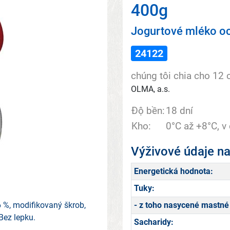
400g
Jogurtové mléko o
24122
chúng tôi chia cho 12 
OLMA, a.s.
Độ bền:
18 dní
Kho:
0°C až +8°C, v
Výživové údaje n
Energetická hodnota:
Tuky:
6 %, modifikovaný škrob,
- z toho nasycené mastné 
 Bez lepku.
Sacharidy: