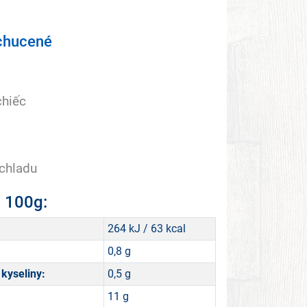
chucené
chiếc
 chladu
a 100g:
264 kJ / 63 kcal
0,8 g
kyseliny:
0,5 g
11 g