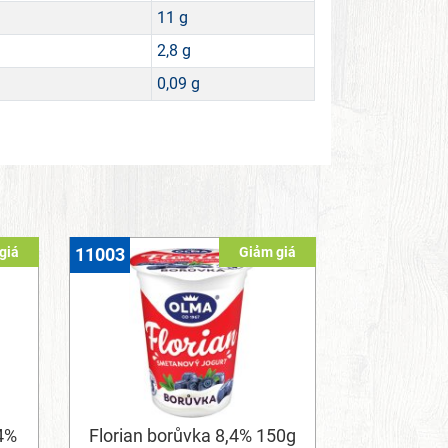
11 g
2,8 g
0,09 g
giá
Giảm giá
11003
,4%
Florian borůvka 8,4% 150g