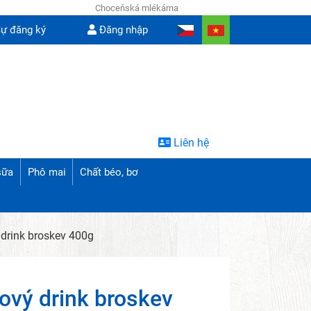
Choceňská mlékárna
ự đăng ký
Đăng nhập
Liên hệ
sữa
Phô mai
Chất béo, bơ
 drink broskev 400g
tový drink broskev