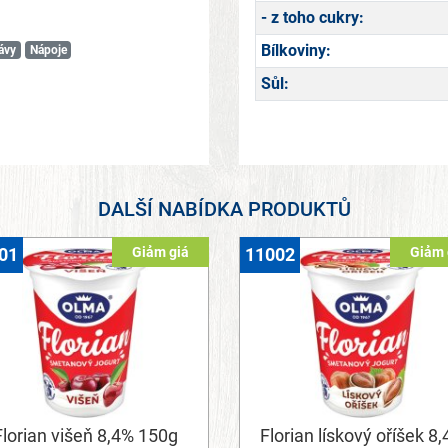
- z toho cukry:
Bílkoviny:
ávy
Nápoje
Sůl:
DALŠÍ NABÍDKA PRODUKTŮ
Giảm giá
Giảm 
01
11002
Florian višeň 8,4% 150g
Florian lískový oříšek 8